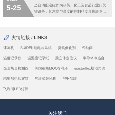
直接决定分离程度与能耗的平衡点，回流比过
需从以下几个方面把握操作要点。一、控制进
全自动配液罐作为制药、化工及食品行业的关
5-25
低会导致分离不充分，过高则造成能量浪
料量与进料温度进料量应保持稳定且适中。进
键设备，其浓度与温度的控制精度直接影响最
费。...
料过快会导致蒸发器内液位急剧上升，液滴容
终产品的质量稳定性。实现这两项参数的精准
易被二次蒸汽夹带而出；进料过慢则可能造成
控制，依赖于传感系统、执行机构与控制算法
设备空转，影响浓缩效率。操作人员应依据设
的协同工作。在浓度控制方面，全自动配液罐
备设计参数，将进料量控制在合理范围内。同
通常采用在线浓度检测传感器实时监测溶液中
友情链接 / LINKS
时，进料温度宜接近或达到蒸发温度，避免
的溶质含量。这类传感器基于电导率、折射率
速冻机
SUIDEN瑞电冷风机
臭氧催化剂
气动阀
低...
或光谱吸收原理，能够连续采集浓度数据并传
输至中央控制系统。控制系统将实测值与预设
温度记录仪
温湿度记录纸
脑立体定位仪
半导体冷热台
目标值进行比较，计算出偏差量后，通过调节
进料阀门的开度来精确控制高浓度原料或稀释
煤炭热量检测仪
美国穆格MOOG滑环
masterflex蠕动泵管
介质的添加速率。对于多组分配液场景，系
辐射加热盐雾箱
气环式鼓风机
PPH储罐
统...
飞利浦LED灯管
关注我们