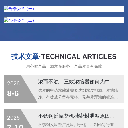
技术文章
·TECHNICAL ARTICLES
用心做产品，满意在服务，产品质量有保障
浓而不浊：三效浓缩器如何为中药提取液注入灵魂？
2026
优质的中药浓缩液需要达到浓度饱满、质地纯
8-6
净、有效成分留存完整、无杂质浑浊的标准，
三效浓缩器凭借多级负压低温浓缩工艺，实现
提取液高效浓缩的同时，保留药液纯粹品质，
不锈钢反应釜机械密封泄漏原因及检修更换标准操作流程
2026
塑造中药药液浓而不浊的核心特质，为中药提
取液赋予品质内核。中药加工生产中，提取液
不锈钢反应釜广泛应用于化工、制药等行业，
7-10