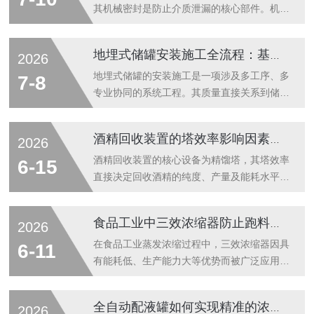
浓缩是衔接原料萃取与成品制作的关键工序，
其机械密封是防止介质泄漏的核心部件。机械
浓缩后的药液品质，直接决定中药成品的药
密封一旦失效，不仅造成物料损失与环境污
效、品相与纯度。传统中药浓缩工艺多采用单
染，还可能引发安全风险。系统分析泄漏原因
地埋式储罐安装施工全流程：基坑开挖、吊装就位与回填压实
2026
效高温浓缩方式，存在诸多工艺短板。高温浓
并执行标准化的检修更换流程，是恢复设备密
缩环境容易破坏中药提取液中的热敏性有效成
封性能的有效途径。机械密封泄漏的原因可从
地埋式储罐的安装施工是一项涉及多工序、多
7-8
分，导致药效流失。同时，单效浓缩速度慢、
静密封点与动密封点两个层面进行分析。静密
专业协同的系统工程。其质量直接关系到储罐
能...
封点泄漏多由密封垫片老化、压缩量不足或安
长期使用的安全性与可靠性。施工全流程可归
装面损伤引起。动密封点泄漏则涉及因素较
纳为基坑开挖与支护、储罐吊装与精确就位、
酒精回收装置的塔效率影响因素与优化操作
2026
多。摩擦副端面损伤是常见原因，可能源于工
分层回填与压实三个核心阶段，每一阶段均有
艺波动导致干磨、介质结晶或颗粒进入端面。
其特定的技术要点与控制标准。基坑开挖是施
酒精回收装置的核心设备为精馏塔，其塔效率
6-15
辅助密封圈失效同样不可忽视，如O形圈因介
工的首道工序，其核心在于为储罐提供稳固且
直接决定回收酒精的纯度、产量及能耗水平。
质溶...
尺寸合规的放置空间。开挖作业前，需依据地
塔效率受多种因素综合影响，通过针对性优化
质勘察报告确定放坡系数或支护方案。对于地
操作可显著提升装置运行效果。一、影响塔效
食品工业中三效浓缩器防止跑料的操作要点
2026
下水位较高的区域，降水措施须先行实施，确
率的主要因素物料特性对塔效率具有基础性影
保干槽作业。开挖过程中，机械粗挖至设计标
响。酒精水体系的相对挥发度、进料浓度、进
在食品工业蒸发浓缩过程中，三效浓缩器因具
6-11
高上方预留一定厚度，改由人工清底，以避
料温度及热稳定性等参数，直接改变气液平衡
有能耗低、生产能力大等优势而被广泛应用。
免...
关系，进而影响分离难度。杂质含量过高时，
然而，跑料现象——即料液随二次蒸汽进入冷
易引起发泡或堵塞，降低传质效率。操作参数
凝器或后续系统造成物料损失——是影响生产
全自动配液罐如何实现精准的浓度与温度控制？
2026
是影响塔效率的关键可控因素。回流比的大小
效率和产品质量的常见问题。有效防止跑料，