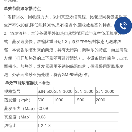
空浓缩。
单效节能浓缩器
特点：
1.酒精回收：回收能力大，采用真空浓缩流程。比老型同类设备提高
生产率5-10倍,降低能耗30%,具有投资小,回收效益高的特点。
2、浓缩液料：本设备采用外加热自然型循环式与真空负压蒸发方
式，蒸发速度快，浓缩比重可达1.3；液料在全密封状态无泡沫浓
缩，本设备浓缩出来的药液，具有无污染，药味浓的特点，而且清洗
方便（打开加热器的上下盖即可进行清洗）。本设备操作简单，占地
面积小。加热器，蒸发器采用不锈钢保温结构，保温采用聚胺脂发
泡，外表面磨砂亚光处理，符合GMP医药标准。
单效节能浓缩器
技术参数
规格型号
SJN-500
SJN-1000
SJN-1500
SJN-2000
蒸发量（kg/h）
500
1000
1500
2000
蒸发压力（Map）
<0.09
真空度（Map）
0.08
浓缩比
1.2-1.3