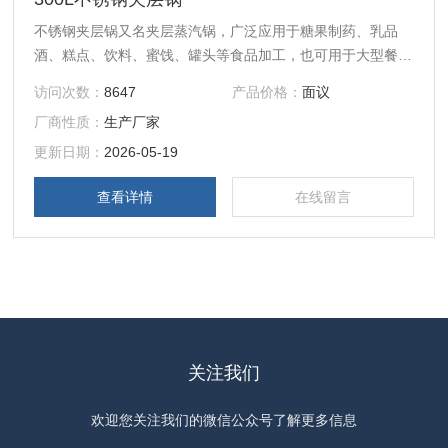
不锈钢夹层锅又名夹层蒸汽锅，广泛应用于糖果制药、乳品
酒、糕点、饮料、蜜饯、罐头等食品加工，也可用于大型餐厅
或食堂熬汤烧菜、炖肉、熬粥等，是食品加工提高质量、缩短
访问次数：
8647
产品价格：
面议
时间、改善劳动条件的好设备。
厂商性质：
生产厂家
更新日期：
2026-05-19
查看详情
在线留言
关注我们
欢迎您关注我们的微信公众号了解更多信息