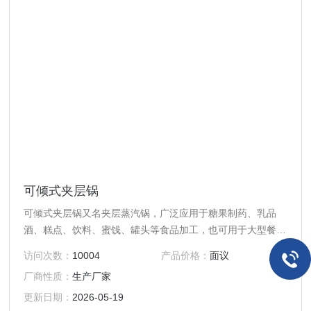
可倾式夹层锅
可倾式夹层锅又名夹层蒸汽锅，广泛应用于糖果制药、乳品
酒、糕点、饮料、蜜饯、罐头等食品加工，也可用于大型餐厅
或食堂熬汤烧菜、炖肉、熬粥等，是食品加工提高质量、缩短
访问次数：
10004
产品价格：
面议
时间、改善劳动条件的好设备。
厂商性质：
生产厂家
更新日期：
2026-05-19