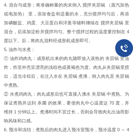
4. 混合与成形；将准确称量的肉末倒入 搅拌夹层锅 （蒸汽加热
或电加热） 里，添加食盐和适量的水，充分搅拌均匀后，再添
加磷酸盐、鸡蛋、大豆蛋白和洋葱等辅料继续在 搅拌夹层锅 里
混合，后添加淀粉并搅拌均匀。整个搅拌过程的温度要控制在 4
度以下。后，将肉丸混料经成形机成形即可。
5. 油炸与水煮：
① 油炸鸡肉丸：成形机出来的肉丸随即放入滚热的 夹层锅 里油
炸，炸至外壳呈漂亮的浅棕色或黄褐色为度。肉丸从夹层锅里捞
出，适当冷却后，在注入水在 夹层锅 煮沸，倒入肉丸至 夹层锅
中煮熟。
② 水煮鸡肉丸：肉丸成形后也可直接入沸水 夹层锅 中煮熟。为
保证煮熟并达到 杀菌 的效果，要使肉丸中心温度达 70 度，并
维持 1 分钟以上。煮沸时间不宜过长，否则会导致肉丸出油而影
响风味和口感。
6. 预冷和冻结：煮熟后的肉丸进入预冷室预冷，预冷温度 0 ～ 4