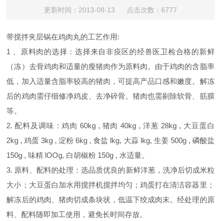
更新时间：2013-08-13 点击次数：6777
带搅拌夹层锅在鸡肉丸的工艺作用:
1 、原料肉的选择：选择来自非疫区的经兽医卫检合格的新鲜
（冻）去骨鸡肉和适量的瘦猪肉作为原料肉。由于鸡肉的含脂率
低，加入适量含脂率较高的猪肉，可提高产品口感和嫩度。解冻
后的鸡肉需仔细修净鸡皮、去净碎骨。猪肉也需剔除软骨、筋膜
等。
2. 配料及调味：鸡肉 60kg , 猪肉 40kg , 洋葱 28kg , 大豆蛋白
2kg , 鸡蛋 3kg , 淀粉 6kg , 食盐 lkg, 大蒜 lkg, 生姜 500g , 磷酸盐
150g , 味精 lOOg, 白胡椒粉 150g , 水适量。
3. 原料、配料的处理：选品质优良的新鲜洋葱，洗净后切成米粒
大小；大豆蛋白加水用搅拌机搅拌均匀；鸡蛋打在清洁容器里；
解冻后的鸡肉、猪肉切成条块状，低温下绞成肉末。经处理的原
料、配料随即加工使用，避免长时间存放。