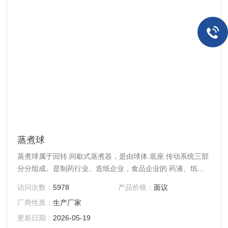
蒸煮球
蒸煮球属于回转.间歇式蒸煮器，是由球体.底座.传动系统三部
分分组成。是制药行业、造纸企业，食品企业的 药液、纸
浆、食品蒸煮过程的主要生产设备。安频调速.带电力液压块
访问次数：
5978
产品价格：
面议
式制动器.工作平稳可靠.PLC控制。设备其有结构简单，操作
厂商性质：
生产厂家
方便的特点。符合食品卫 生及制药卫生要求。
更新日期：
2026-05-19