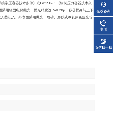
焊接常压容器技术条件》或GB150-89《钢制压力容器技术条
面采用镜面电解抛光，抛光精度达Ra0.28μ，容器桶身与上下
在线咨询
生无菌状态。外表面采用抛光、喷砂、磨砂或冷轧原色亚光等
电话
微信扫一扫