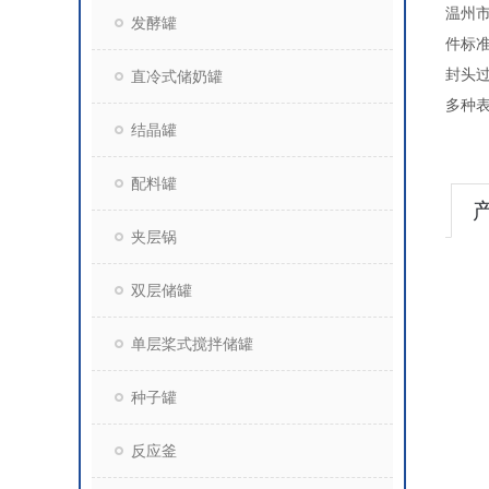
温州市
发酵罐
件标准
封头
直冷式储奶罐
多种
结晶罐
配料罐
夹层锅
双层储罐
单层桨式搅拌储罐
种子罐
反应釜