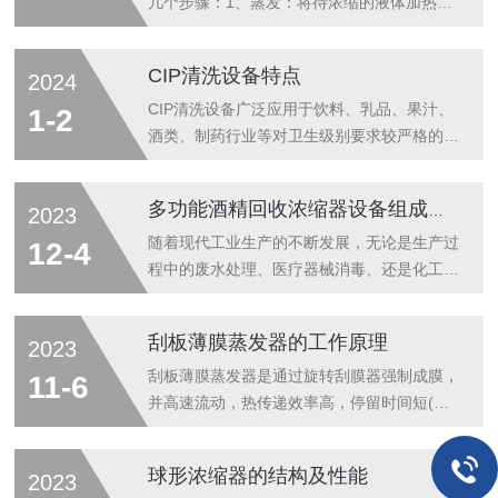
几个步骤：1、蒸发：将待浓缩的液体加热，
使其变为蒸汽状态。通常使用热源如蒸汽或热
水来提供热能，使液体表面温度升高。2、冷
CIP清洗设备特点
2024
凝：将蒸发出的蒸汽冷却，使其回到液体状
态。冷凝可以通过传热器、冷凝器或冷却器等
CIP清洗设备广泛应用于饮料、乳品、果汁、
1-2
设备实现。冷凝后的液体通常是浓缩液体。
酒类、制药行业等对卫生级别要求较严格的生
3、分离：将浓缩液体与未浓缩液体进行分
产设备的清洗、净化。包括容器罐体、管道、
离。通常使用分离器或者蒸馏柱等设备来实
泵、过滤器等及整个生产线在无需人工拆卸或
多功能酒精回收浓缩器设备组成部分
2023
现。4、再利用：将分离后的浓缩液体重新利
打开的前提下，在一个预订时间内，将一定温
用，参与下一次的蒸发过程。通过上述循环的
度的清洁液通过密闭的管道对设备内表面进行
随着现代工业生产的不断发展，无论是生产过
12-4
操作，实验室提取浓缩设备能够实现将液体中
喷淋循环而达到清洗的目的。CIP清洗又称清
程中的废水处理、医疗器械消毒、还是化工产
的溶质或...
洗定位或定位清洗就地清洗是指不用拆开或移
品的制造，都需要使用酒精类有机溶剂。但是
动装置，即采用高温、高浓度的洗净液，对设
酒精有着易挥发、易燃、易爆等特点，不仅对
刮板薄膜蒸发器的工作原理
2023
备装置加以强力作用，把与食品、要求的接触
环境和人员构成安全威胁，而且产生的费用也
面洗净的方法。CIP清洗设备主要有以下特
比较高昂。为了解决这些问题，多功能酒精回
刮板薄膜蒸发器是通过旋转刮膜器强制成膜，
11-6
点：1、设计紧凑、安装、维护和调试简...
收浓缩器设备应运而生，它能够对酒精废液进
并高速流动，热传递效率高，停留时间短(约
行回收和浓缩，降低生产成本，保证工作安
10~50秒)，可在真空条件下进行降膜蒸发的
全，同时也达到了环保的目的。酒精回收浓缩
一种新型高效蒸发器。它由一个或多个带夹套
球形浓缩器的结构及性能
2023
器设备主要由以下部分组成：1、至高温度材
加热的圆筒体及简内旋转的刮膜器组成。刮膜