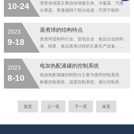
料、酒精回收过程中需要升温，所以要选择适
器将进料连续地在加热面刮成厚薄均匀的液膜
球形浓缩器主要由浓缩罐主体、冷凝器、汽液
10-24
合的至高温度材料来作为制造材料，这样能够
并向下移动；在此过程中，低沸点的组份被蒸
分离器、受液桶四个部分组成，可用于制药、
在...
发，而残留物从蒸发器底部排出。刮板薄膜蒸
食品、化工等行业对料液的浓缩、蒸馏及有机
发器的工作原理：物料从加热区的上方径向进
溶媒的回收等工艺。由于采用减压浓缩，故浓
蒸煮球的结构特点
2023
入蒸发器；经布料器分布到蒸发器加热壁面，
缩时间短，且不会破坏热敏性物料的有效成
然后，旋转的刮膜器将物料连续均匀地加热面
份。本设备与物料接触部分均为不锈钢制造，
蒸煮球是制药行业、造纸企业，食品企业的药
9-18
上刮成厚薄均匀的液膜，并以螺旋状向下...
具有良好的耐腐蚀性能，经久耐用，符合
液、纸浆、食品蒸煮过程的主要生产设备。
GMP医药标准。球形浓缩器采用外加热自然
1、蒸煮球的结构蒸煮球是由球体，底座和传
循环与真空负压蒸发相结合的方式，蒸发速度
动系统三部分组成，如图所示。蒸煮球的结构
电加热配液罐的控制系统
2023
快，液料在全密封中无泡沫浓缩，用本设备浓
1，7—进气管；2，3—截止阀；4—安全阀；
缩出来的药液，具有无污染，药味浓的特点，
5一蜗轮蜗杆传动系统；6—逆止阀；8—喷放
电加热配液罐控制部分主要为搅拌控制系统、
8-10
而且清洗方便。本设备操作简单，占地面积
弯管；9一喷放管球体是用锅炉钢板焊成的球
称重控制系统、温度控制系统、液位控制系统
小。加热...
形薄壁压力容器，在其垂直中心线的上方开椭
等。一、搅拌系统根据安装位不同分为上搅拌
圆形的装料孔，在水平中心线上，球体两端通
和下搅拌。上搅拌常为机械搅拌，下搅拌常为
过法兰盘与两个铸钢制的空心轴颈相连，轴颈
磁力搅拌。1、机械搅拌：搅拌电机安装在罐
首页
上一页
下一页
末页
支承在两个半开式的油环轴承上，而轴承固定
顶，搅拌轴由上半轴和下半轴组成，其中上半
在铸铁式钢筋混凝土的底座上。两端空心...
轴与罐体之间采用密封性能好、使用寿命长的
204型硬质合金机械密封，下半轴通过法兰与
上半轴联接，搅拌桨叶焊于下搅拌轴上。2、