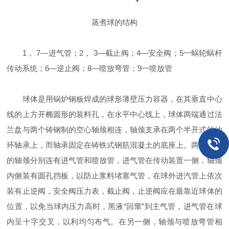
蒸煮球的结构
1， 7—进气管；2， 3—截止阀；4—安全阀；5一蜗轮蜗杆
传动系统；6—逆止阀；8—喷放弯管；9一喷放管
球体是用锅炉钢板焊成的球形薄壁压力容器，在其垂直中心
线的上方开椭圆形的装料孔，在水平中心线上，球体两端通过法
兰盘与两个铸钢制的空心轴颈相连，轴颈支承在两个半开式的油
环轴承上，而轴承固定在铸铁式钢筋混凝土的底座上。两端空心
的轴颈分别连有进气管和喷放管，进气管在传动装置一侧，轴颈
内侧装有圆孔挡板，以防止浆料堵塞气管，在球外进汽管上依次
装有止逆阀，安全阀压力表，截止阀，止逆阀应在最靠近球体的
位置，以免当球内压力高时，黑液“回窜”到主气管，进气管在球
内呈十字交叉，以利均匀布气。在另一侧，轴颈与喷放弯管相