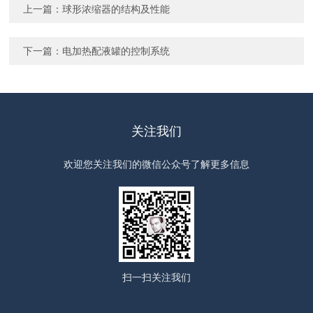
上一篇：
球形浓缩器的结构及性能
下一篇：
电加热配液罐的控制系统
关注我们
欢迎您关注我们的微信公众号了解更多信息
扫一扫
关注我们