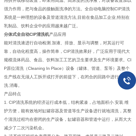
用拆开或移动装置，即采用高温、高浓度的洗净液，对设备装置加以
强力作用，把与食品的接触面洗净的方法。全自动电脑控制CIP清洗
系统是一种理想的设备及管道清洗方法,目前在食品加工企业,特别在
乳制品、饮料企业中的应用越来越广泛。
分体式全自动CIP清洗机
产品应用
能对清洗液进行自动检测.加液、排放、显示与调整，对其运行可
靠，自动化程度高，操作简单，CIP清洗效果好，广泛应用于现代大
规模流体药品、食品、饮料加工工艺的卫生要求及生产环境要求。CI
P原位清洗（Cleaning In Place）设备（罐体、管道、泵等）及整个
生产线在无须人工拆开或打开的前提下，在闭合的回路中进行循环清
洗.消毒。
产品特点
1. CIP清洗系统的经济运行成本低，结构紧凑，占地面积小.安装.维
护方便，能有效地对缸罐容器及管道等生产设备进行就地清洗，其整
个清洗过程均在密闭的生产设备，缸罐容器和管道中运行，从而大大
减少了二次污染机会。