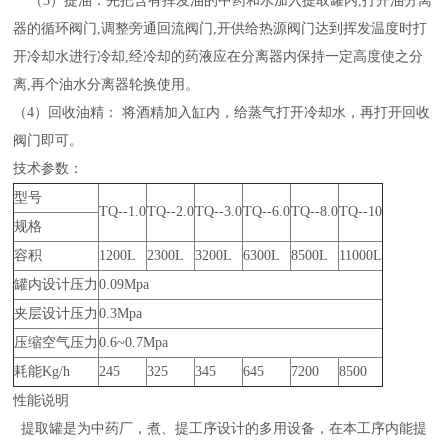
（3）提油：先把含有挥发油的中药和水加入提取罐内,打开油分离
器的循环阀门,调整旁通回流阀门,开供给热源阀门达到挥发温度时打
开冷却水进行冷却,经冷却的药液应在分离器内保持一定高度使之分
离,再个油水分离器轮换使用。
（4）回收油精： 将酒精加入缸内，给蒸气打开冷却水，再打开回收
阀门即可。
技术参数：
型号
TQ--1.0
TQ--2.0
TQ--3.0
TQ--6.0
TQ--8.0
TQ--10
规格
容积
1200L
2300L
3200L
6300L
8500L
11000L
罐内设计压力
0.09Mpa
夹层设计压力
0.3Mpa
压缩空气压力
0.6~0.7Mpa
耗能Kg/h
245
325
345
645
7200
8500
性能说明
提取罐是为中药厂，煮、提工序设计的多用设备，在本工序内能提