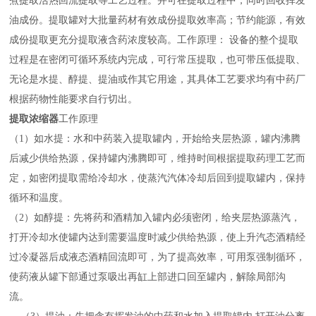
煮提取活热回流提取等工艺过程。并可在提取过程中，同时回收挥发
油成份。提取罐对大批量药材有效成份提取效率高；节约能源，有效
成份提取更充分提取液含药浓度较高。工作原理： 设备的整个提取
过程是在密闭可循环系统内完成，可行常压提取，也可带压低提取、
无论是水提、醇提、提油或作其它用途，其具体工艺要求均有中药厂
根据药物性能要求自行切出。
提取浓缩器
工作原理
（1）如水提：水和中药装入提取罐内，开始给夹层热源，罐内沸腾
后减少供给热源，保持罐内沸腾即可，维持时间根据提取药理工艺而
定，如密闭提取需给冷却水，使蒸汽汽体冷却后回到提取罐内，保持
循环和温度。
（2）如醇提：先将药和酒精加入罐内必须密闭，给夹层热源蒸汽，
打开冷却水使罐内达到需要温度时减少供给热源，使上升汽态酒精经
过冷凝器后成液态酒精回流即可，为了提高效率，可用泵强制循环，
使药液从罐下部通过泵吸出再缸上部进口回至罐内，解除局部沟
流。