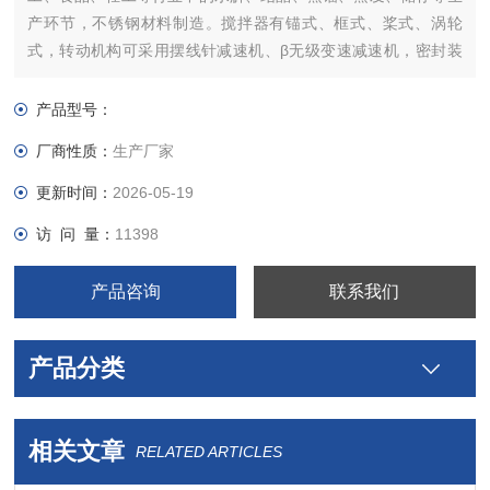
产环节，不锈钢材料制造。搅拌器有锚式、框式、桨式、涡轮
式，转动机构可采用摆线针减速机、β无级变速减速机，密封装
置可采用机械密封、加热冷却采用夹套结构，加热方式有蒸汽、
电加热、导热油、以满足耐碱、耐高温、耐磨损、抗腐蚀等不同
产品型号：
工作环境工艺要求。
厂商性质：
生产厂家
更新时间：
2026-05-19
访 问 量：
11398
产品咨询
联系我们
产品分类
相关文章
RELATED ARTICLES