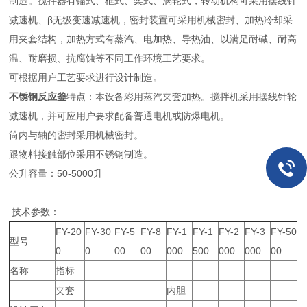
制造。搅拌器有锚式、框式、桨式、涡轮式，转动机构可采用摆线针
减速机、β无级变速减速机，密封装置可采用机械密封、加热冷却采
用夹套结构，加热方式有蒸汽、电加热、导热油、以满足耐碱、耐高
温、耐磨损、抗腐蚀等不同工作环境工艺要求。
可根据用户工艺要求进行设计制造。
不锈钢反应釜
特点：本设备彩用蒸汽夹套加热。搅拌机采用摆线针轮
减速机，并可应用户要求配备普通电机或防爆电机。
筒内与轴的密封采用机械密封。
跟物料接触部位采用不锈钢制造。
公升容量：50-5000升
技术参数：
FY-20
FY-30
FY-5
FY-8
FY-1
FY-1
FY-2
FY-3
FY-50
型号
0
0
00
00
000
500
000
000
00
名称
指标
夹套
内胆