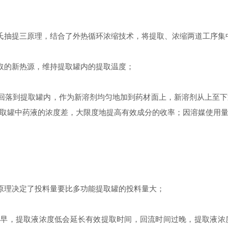
氏抽提三原理，结合了外热循环浓缩技术，将提取、浓缩两道工序集
取的新热源，维持提取罐内的提取温度；
回落到提取罐内，作为新溶剂均匀地加到药材面上，新溶剂从上至下
取罐中药液的浓度差，大限度地提高有效成分的收率；因溶媒使用
原理决定了投料量要比多功能提取罐的投料量大；
早，提取液浓度低会延长有效提取时间，回流时间过晚，提取液浓