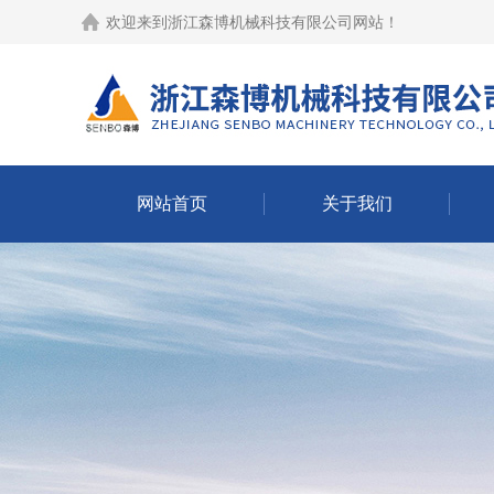
欢迎来到
浙江森博机械科技有限公司网站
！
网站首页
关于我们