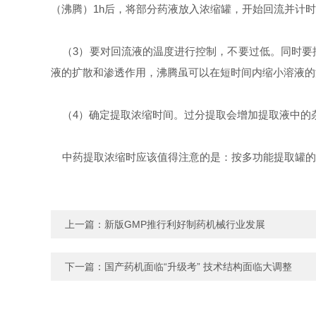
（沸腾）1h后，将部分药液放入浓缩罐，开始回流并计
（3）要对回流液的温度进行控制，不要过低。同时要控
液的扩散和渗透作用，沸腾虽可以在短时间内缩小溶液的
（4）确定提取浓缩时间。过分提取会增加提取液中的杂
中药提取浓缩时应该值得注意的是：按多功能提取罐的
上一篇：
新版GMP推行利好制药机械行业发展
下一篇：
国产药机面临“升级考” 技术结构面临大调整