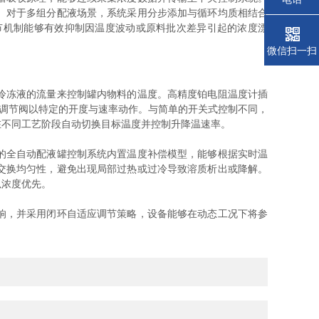
。对于多组分配液场景，系统采用分步添加与循环均质相结合
节机制能够有效抑制因温度波动或原料批次差异引起的浓度漂
微信扫一扫
冷冻液的流量来控制罐内物料的温度。高精度铂电阻温度计插
动调节阀以特定的开度与速率动作。与简单的开关式控制不同，
在不同工艺阶段自动切换目标温度并控制升降温速率。
的全自动配液罐控制系统内置温度补偿模型，能够根据实时温
交换均匀性，避免出现局部过热或过冷导致溶质析出或降解。
以浓度优先。
响，并采用闭环自适应调节策略，设备能够在动态工况下将参