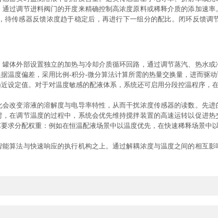
，通过调节进料阀门的开度来精确控制高浓度原料或稀释介质的添加速率
，待传感器反馈浓度趋于稳定后，再进行下一组分的配比。闭环反馈调
体外部设置独立的加热与冷却介质循环回路，通过调节蒸汽、热水或
据温度偏差，采用比例-积分-微分算法计算所需的热量交换量，进而驱
趋近设定值。对于对温度敏感的配液体系，系统还可启用分段控温程序，
改变溶液的溶解度与电导率特性，从而干扰浓度传感器的读数。先进
时，在调节温度的过程中，系统会优先维持搅拌装置的高速运转以促进热
艺要求分配权重：例如在恒温配液场景中以温度优先，在快速稀释场景中
算法与快速响应的执行机构之上。通过解耦浓度与温度之间的相互影