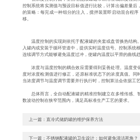
控制系统将实测值与预设目标值进行比较，计算出偏差量后
的策略：每完成一种组分的注入，搅拌装置即启动混合程序
移。
温度控制的实现则依托于配液罐的夹套或盘管换热结构。罐
入罐内或安装于循环管道中，提供实时温度信号。控制系统根
连续调节方式能够避免温度过冲，使罐内温度以平滑的曲线
浓度与温度控制的耦合效应需要得到妥善处理。温度变化会
度对浓度检测值进行修正，还原标准状态下的浓度真值。同
当浓度调节与温度调节需要并行执行时，控制算法会依据工
总体而言，全自动配液罐的精准控制建立在多维传感、智能
数波动控制在狭窄范围内，满足高标准生产工艺的要求。
上一篇：
直冷式储奶罐的维护保养方法
下一篇：
不锈钢配液罐的卫生设计：如何避免清洁死角？