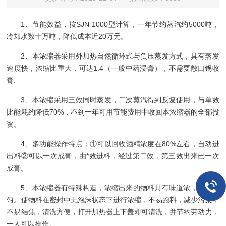
1、节能效益，按SJN-1000型计算，一年节约蒸汽约5000吨，
冷却水数十万吨，降低成本近20万元。
2、本浓缩器采用外加热自然循环式与负压蒸发方式，具有蒸发
速度快，浓缩比重大，可达1.4（一般中药浸膏），不需要敞口锅收
膏.
3、本浓缩采用三效同时蒸发，二次蒸汽得到反复使用，与单效
比能耗约降低70%，不到一年可用节能费用中收回本浓缩器的全部投
资。
4、多功能操作特点：①可以回收酒精浓度在80%左右，自动进
出料②可以一次成膏，由*效进料，经过第二效，第三效出来已一次
成膏。
5、本浓缩器有特殊构造，浓缩出来的物料具有味道浓，膏质均
匀。使物料在密封中无泡沫状态下进行浓缩，不易跑料，减少污染，
不易结焦，清洗方便，打开加热器上下盖即可清洗，并节约劳动力，
一人可以操作。