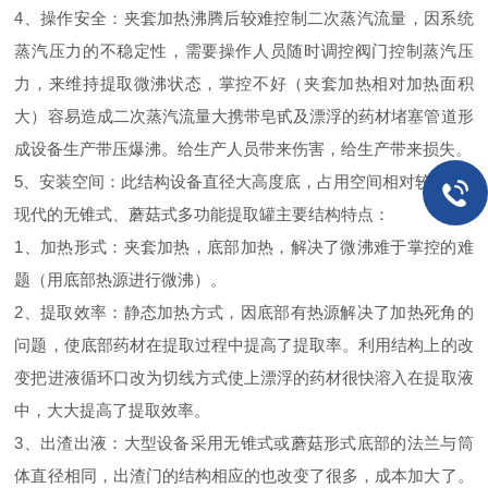
4、操作安全：夹套加热沸腾后较难控制二次蒸汽流量，因系统
蒸汽压力的不稳定性，需要操作人员随时调控阀门控制蒸汽压
力，来维持提取微沸状态，掌控不好（夹套加热相对加热面积
大）容易造成二次蒸汽流量大携带皂甙及漂浮的药材堵塞管道形
成设备生产带压爆沸。给生产人员带来伤害，给生产带来损失。
5、安装空间：此结构设备直径大高度底，占用空间相对较小。
现代的无锥式、蘑菇式多功能提取罐主要结构特点：
1、加热形式：夹套加热，底部加热，解决了微沸难于掌控的难
题（用底部热源进行微沸）。
2、提取效率：静态加热方式，因底部有热源解决了加热死角的
问题，使底部药材在提取过程中提高了提取率。利用结构上的改
变把进液循环口改为切线方式使上漂浮的药材很快溶入在提取液
中，大大提高了提取效率。
3、出渣出液：大型设备采用无锥式或蘑菇形式底部的法兰与筒
体直径相同，出渣门的结构相应的也改变了很多，成本加大了。