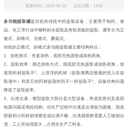
更新时间：2015-05-26 点击次数：1626
多功能提取罐
是目前的传统中药提取设备，主要用于制药、食
品、化工等行业中物料的水提取及有机溶媒的提取。通常分为正
锥式、斜锥式、无锥式、蘑菇式。
传统的正锥式、斜锥式多功能提取罐主要结构特点：
1、加热形式：夹套加热，底部无热源形成加热死角。
2、提取效率：静态加热方式，因底部无热源形成加热死角，使
底部药材提取不*。上漂浮的药材（提取沸腾后慢慢的浸入在提
取液中）和其它的药材提取时间不一样提取不*。设备结构问题
降低了提取效率。
3、出渣出液：锥型提取大部分是大型设备，考虑其密封及底部
热源问题采用此结构。但生产过程中出液及出渣较为困难。因底
部面积小药材易堵塞造成出液不畅，出渣易搭桥需要人工辅助出
渣，工人劳动强度大，占用非生产工时多。