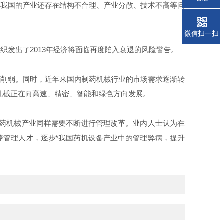
我国的产业还存在结构不合理、产业分散、技术不高等问
微信扫一扫
发出了2013年经济将面临再度陷入衰退的风险警告。
削弱。同时，近年来国内制药机械行业的市场需求逐渐转
机械正在向高速、精密、智能和绿色方向发展。
药机械产业同样需要不断进行管理改革。业内人士认为在
养管理人才，逐步*我国药机设备产业中的管理弊病，提升