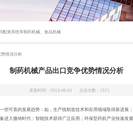
中西药配液系统等制药机械、食品机械
优势情况分析
制药机械产品出口竞争优势情况分析
更新时间：2013-08-01 点击次数：1571
一些可喜的发展趋势：如，生产线制造技术和应用领域取得新进展
备进入微纳时代；智能技术获得广泛应用；环保型药机产业快速发