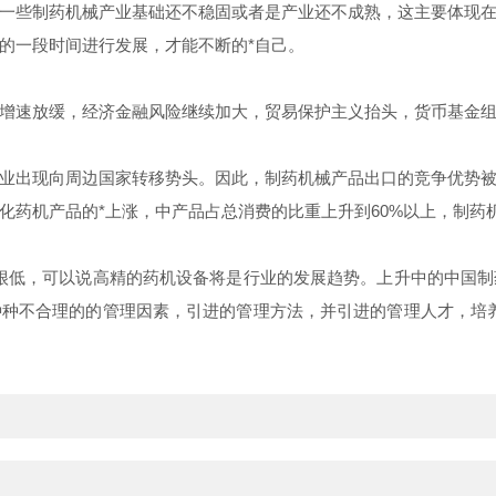
些制药机械产业基础还不稳固或者是产业还不成熟，这主要体现在
的一段时间进行发展，才能不断的*自己。
放缓，经济金融风险继续加大，贸易保护主义抬头，货币基金组织
出现向周边国家转移势头。因此，制药机械产品出口的竞争优势被
化药机产品的*上涨，中产品占总消费的比重上升到60%以上，制药
低，可以说高精的药机设备将是行业的发展趋势。上升中的中国制
种不合理的的管理因素，引进的管理方法，并引进的管理人才，培