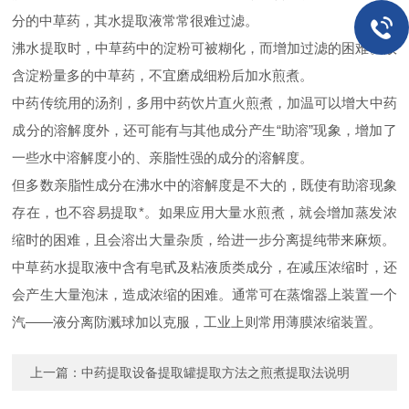
分的中草药，其水提取液常常很难过滤。
沸水提取时，中草药中的淀粉可被糊化，而增加过滤的困难。故
含淀粉量多的中草药，不宜磨成细粉后加水煎煮。
中药传统用的汤剂，多用中药饮片直火煎煮，加温可以增大中药
成分的溶解度外，还可能有与其他成分产生“助溶”现象，增加了
一些水中溶解度小的、亲脂性强的成分的溶解度。
但多数亲脂性成分在沸水中的溶解度是不大的，既使有助溶现象
存在，也不容易提取*。如果应用大量水煎煮，就会增加蒸发浓
缩时的困难，且会溶出大量杂质，给进一步分离提纯带来麻烦。
中草药水提取液中含有皂甙及粘液质类成分，在减压浓缩时，还
会产生大量泡沫，造成浓缩的困难。通常可在蒸馏器上装置一个
汽——液分离防溅球加以克服，工业上则常用薄膜浓缩装置。
上一篇：
中药提取设备提取罐提取方法之煎煮提取法说明