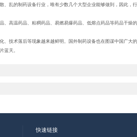
散、乱的制药设备行业，唯有少数几个大型企业能够做到，因此，
、高温药品、粘稠药品、易燃易爆药品、低熔点药品等药品干燥的
、技术落后等现象越来越鲜明。国外制药设备也在图谋中国广大的
片蓝天。
快速链接