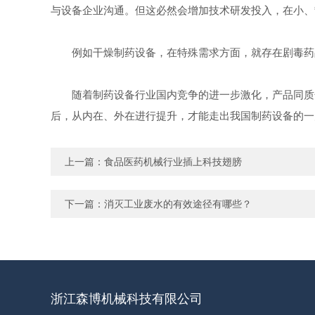
与设备企业沟通。但这必然会增加技术研发投入，在小、
例如干燥制药设备，在特殊需求方面，就存在剧毒药品
随着制药设备行业国内竞争的进一步激化，产品同质化
后，从内在、外在进行提升，才能走出我国制药设备的一
上一篇：
食品医药机械行业插上科技翅膀
下一篇：
消灭工业废水的有效途径有哪些？
浙江森博机械科技有限公司