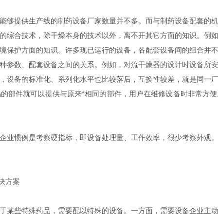
够提供生产线的制药设备厂家数量并不多。而与制药设备配套的机
的综合技术，除干燥本身的技术以外，离不开其它方面的知识。例
境保护方面的知识。许多现已运行的设备，各配套设备间的组合并
种参数、配套设备之间的关系。例如，对流干燥器的设计时设备所
，设备的标准化、系列化水平也比较落后，互换性较差，就是同一
的部件就可以提供与原来*相同的部件，用户在维修设备时非常方
业惯例是考察硬指标，即设备处理量、工作效率，很少考察外观。
决方案
某些特殊药品，需要配以特殊的设备。一方面，需要设备企业主动