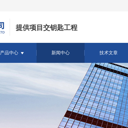
提供项目交钥匙工程
产品中心
新闻中心
技术文章