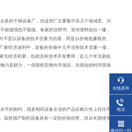
。
众多的干燥设备厂，但这些厂主要集中在几个地域里。为
你不能做我也不能做。各家的说明书、宣传资料如出一辙，
时不是以设备的技术含量为后盾，而是以价格低廉取胜。
与厂家经济谈判中，设备的价格中几乎没有技术含量一项，
厂家无经济积累，也就没有技术开发费用，近几十年无新机
、物力及财力，一但新机型推向市场后，在很短的时间里就
在线咨询
水平的制约，很多制药设备企业的产品在耐久性上往往不
电话
差。虽然国产制药设备具有一定的价格优势，但从长期使用
微信扫一扫