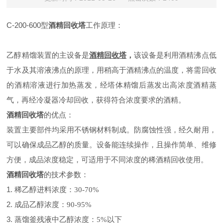
C-200-600
酒精回收塔
工作原理
：
型
乙醇精馏装置的主设备是
酒精回收塔
，
该设备是利用酒精沸点低
于水及其溶液沸点的原理，用稍高于酒精沸点的温度，将需回收
的酒精溶液进行加热蒸发，经塔体精馏后蒸发出高浓度酒精蒸
气，再经冷凝器冷却回收，获得符合浓度要求的酒精。
酒精回收塔
的
优点
：
装置主要部件均采用不锈钢材料制成。防腐蚀性强，经久耐用，
可以确保成品乙醇的质量。设备能连续操作，且操作简单、维修
方便，成品浓度稳定，可适用于不同浓度的稀酒精回收使用。
酒精回收塔
的
技术参数
：
1.
稀乙醇进料浓度：
30-70%
2.
成品乙醇浓度：
90-95%
3.
蒸馏釜残液中乙醇浓度：
5%
以下