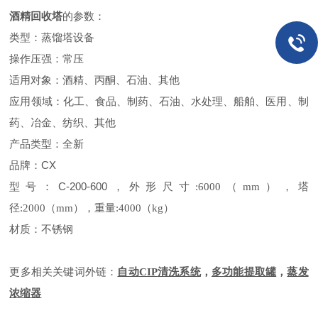
酒精回收塔
的
参数：
类型
：
蒸馏塔设备
操作压强
：
常压
适用对象
：
酒精、丙酮、石油、其他
应用领域
：
化工、食品、制药、石油、水处理、船舶、医用、制
药、冶金、纺织、其他
产品类型
：
全新
品牌
：
CX
型号
：
C-200-600
，外形尺寸
:6000
（
mm
），塔
径
:2000
（
mm
），重量
:4000
（
kg
）
材质
：
不锈钢
更多相关关键词外链：
自动
，
多功能提取罐
，
蒸发
CIP
清洗系统
浓缩器