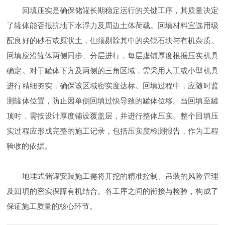
回填压实是确保储罐长期稳定运行的关键工序，其质量决定
了罐体能否抵抗地下水浮力及周边土体荷载。回填材料宜选用级
配良好的砂石或原状土，但须剔除其中的尖锐石块与有机杂质。
回填应沿罐体两侧同步、分层进行，每层虚铺厚度根据压实机具
确定。对于罐体下方及两侧的三角区域，需采用人工或小型机具
进行精细夯实，确保该区域密实度达标。回填过程中，应随时监
测罐体位置，防止因单侧回填过快导致的罐体位移。当回填至罐
顶时，需按设计厚度铺设覆盖层，并进行整体压实。整个回填压
实过程应形成完整的施工记录，包括压实度检测报告，作为工程
验收的依据。
地埋式储罐安装施工需将开挖的精准控制、吊装的风险管理
及回填的密实保障有机结合。各工序之间的衔接与检验，构成了
保证施工质量的核心环节。