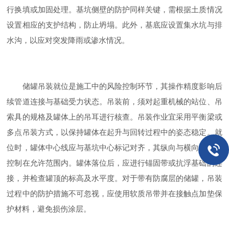
行换填或加固处理。基坑侧壁的防护同样关键，需根据土质情况
设置相应的支护结构，防止坍塌。此外，基底应设置集水坑与排
水沟，以应对突发降雨或渗水情况。
储罐吊装就位是施工中的风险控制环节，其操作精度影响后
续管道连接与基础受力状态。吊装前，须对起重机械的站位、吊
索具的规格及罐体上的吊耳进行核查。吊装作业宜采用平衡梁或
多点吊装方式，以保持罐体在起升与回转过程中的姿态稳定。就
位时，罐体中心线应与基坑中心标记对齐，其纵向与横向偏差需
控制在允许范围内。罐体落位后，应进行锚固带或抗浮基础的连
接，并检查罐顶的标高及水平度。对于带有防腐层的储罐，吊装
过程中的防护措施不可忽视，应使用软质吊带并在接触点加垫保
护材料，避免损伤涂层。