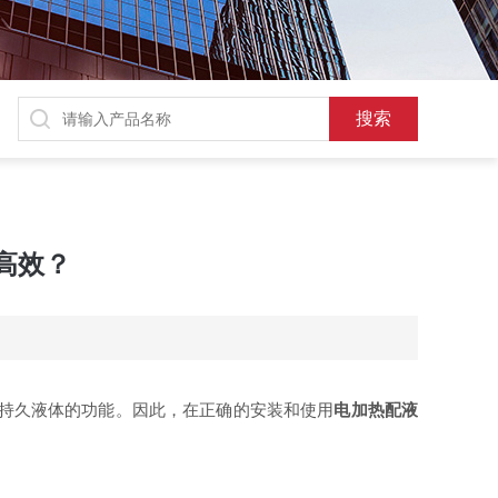
高效？
持久液体的功能。因此，在正确的安装和使用
电加热配液